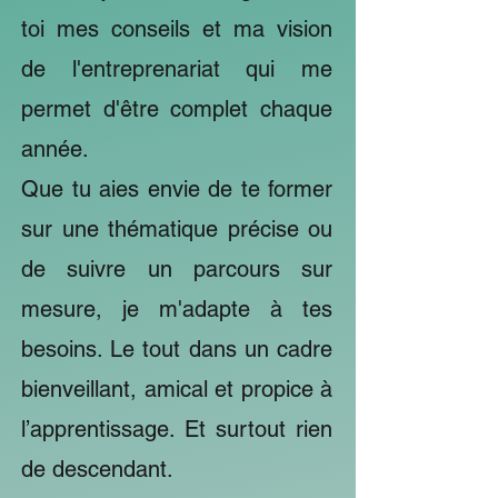
toi mes conseils et ma vision
de l'entreprenariat qui me
permet d'être complet chaque
année.
Que tu aies envie de te former
sur une thématique précise ou
de suivre un parcours sur
mesure, je m'adapte à tes
besoins. Le tout dans un cadre
bienveillant, amical et propice à
l’apprentissage. Et surtout rien
de descendant.