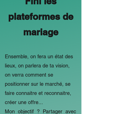
Fini les
plateformes de
mariage
​​Ensemble, on fera un état des
lieux, on parlera de ta vision,
on verra comment se
positionner sur le marché, se
faire connaitre et reconnaitre,
créer une offre...
Mon objectif ? Partager avec