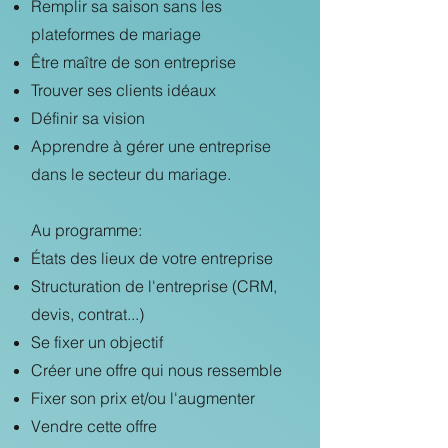
Remplir sa saison sans les
plateformes de mariage
Être maître de son entreprise
Trouver ses clients idéaux
Définir sa vision
Apprendre à gérer une entreprise
dans le secteur du mariage.
Au programme:
États des lieux de votre entreprise
Structuration de l'entreprise (CRM,
devis, contrat...)
Se fixer un objectif
Créer une offre qui nous ressemble
Fixer son prix et/ou l'augmenter
Vendre cette offre